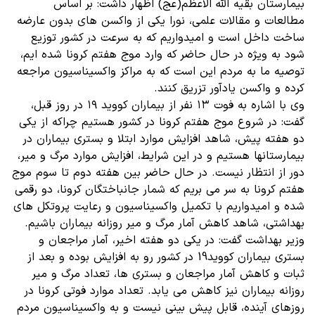
بیمارستان بقیه الله الاعظم(عج) اظهار داشت: بر اساس
مطالعات و مقالات علمی، نورا یکی از واکسن های بدون عارضه
ساخت داخل است و امیدواریم که به سرعت در کشور توزیع
شود به ویژه در حال حاضر که وارد موج هفتم کرونا شده ایم،
توصیه ما به مردم این است که به مراکز واکسیناسیون مراجعه
کرده و واکسن یادآور تزریق کنند.
وی با اشاره به فوت ۱۳ نفر از بیماران کووید ۱۹ در روز قبل،
گفت: در شروع موج هفتم کرونا در کشور هستیم چراکه از یکی
دو هفته پیش، شاهد افزایش موارد ابتلا و بستری بیماران در
بیمارستانها هستیم و در این شرایط، افزایش موارد مرگ و میر،
دور از انتظار نیست. در حال حاضر بین هفته دوم تا سوم موج
هفتم کرونا به سر می بریم که شمار جانباختگان کرونا، دو رقمی
شده و امیدواریم با تکمیل واکسیناسیون و رعایت پروتکل های
بهداشتی، شاهد کاهش آمار مرگ و میر روزانه بیماران باشیم.
وزیر بهداشت گفت: در یکی دو هفته اخیر، آمار مراجعان و
بستری بیماران کووید19 در کشور رو به افزایش بوده و بعد از
ثبات و کاهش آمار مراجعان و بستری ها، تعداد مرگ و میر
روزانه بیماران نیز کاهش می یابد. تعداد موارد فوتی کرونا در
روزهای آینده، قابل پیش بینی نیست و به واکسیناسیون مردم