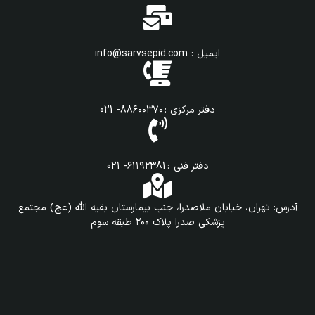
ایمیل : info@sarvsepid.com
دفتر مرکزی : ۸۸۶۰۰۳۷۰- 021
دفتر فنی : ۶۱۱۹۲۳81- 021
آدرس: تهران، خیابان ملاصدرا، جنب بیمارستان بقیه الله (عج) مجتمع
پزشکی صدرا پلاک ۲۰۰ طبقه سوم