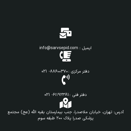
ایمیل : info@sarvsepid.com
دفتر مرکزی : ۸۸۶۰۰۳۷۰- 021
دفتر فنی : ۶۱۱۹۲۳81- 021
آدرس: تهران، خیابان ملاصدرا، جنب بیمارستان بقیه الله (عج) مجتمع
پزشکی صدرا پلاک ۲۰۰ طبقه سوم