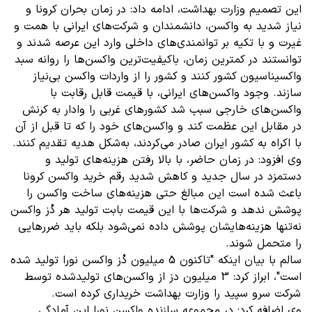
این تصمیم وزارت بهداشت، ادامه داد: در زمان بحران کرونا و
نیاز شدید به واکسن، دانشمندان و شرکت‌های ایرانی با همت و
غیرت و با تکیه بر توانمندی‌های داخلی وارد این عرصه شدند و
توانستند در کمترین زمان، باکیفیت‌ترین واکسن‌ها را روانه سبد
واکسیناسیون کشور کنند و کشور را از واردات واکسن بی‌نیاز
سازند. وجود واکسن‌های ایرانی، با قیمت قابل رقابت با
واکسن‌های خارجی سبب شد کشورهای غربی را وادار به کرنش
در مقابل این عظمت کند و واکسن‌های خود را که تا قبل از آن
با اکراه به کشور ایران صادر می‌کردند، به‌شکل هدیه تقدیم کنند.
وی افزود: در زمان حاضر، با بالا رفتن هزینه‌های تولید و
دستمزد در سال جدید و کاهش شدید رقم خرید واکسن کرونا
باعث شده است این مبالغ حتی هزینه‌های ساخت واکسن را
پوشش ندهد و شرکت‌ها با این قیمت بابت تولید هر دُز واکسن
نه‌تنها هزینه‌هایشان پوشش داده نمی‌شود بلکه باید ضررهایی
را متحمل شوند.
سالم با بیان اینکه "تاکنون 5 میلیون دُز واکسن نورا تولید شده
است"، ابراز کرد: 3 میلیون دز از واکسن‌های تولیدشده توسط
شرکت سرو سپید را وزارت بهداشت خریداری کرده است.
وی اضافه کرد: در مجموعه سازنده واکسن نورا این آمادگی