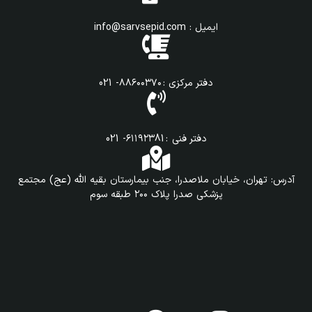
ایمیل : info@sarvsepid.com
دفتر مرکزی : ۸۸۶۰۰۳۷۰- 021
دفتر فنی : ۶۱۱۹۲۳81- 021
آدرس: تهران، خیابان ملاصدرا، جنب بیمارستان بقیه الله (عج) مجتمع
پزشکی صدرا پلاک ۲۰۰ طبقه سوم