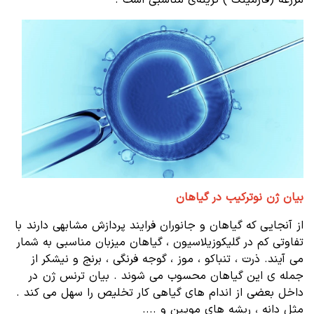
بیان ژن نوترکیب در گیاهان
از آنجایی که گیاهان و جانوران فرایند پردازش مشابهی دارند با
تفاوتی کم در گلیکوزیلاسیون ، گیاهان میزبان مناسبی به شمار
می آیند. ذرت ، تنباکو ، موز ، گوجه فرنگی ، برنج و نیشکر از
جمله ی این گیاهان محسوب می شوند . بیان ترنس ژن در
داخل بعضی از اندام های گیاهی کار تخلیص را سهل می کند .
مثل دانه ، ریشه های مویین و ....