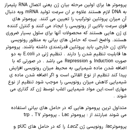
پروموتر ها برای اولین مرحله بیان ژن یعنی اتصال RNA پلیمراز
به DNA لازم هستند علاوه بر ان سرعت تولید mRNA وبه دنبال
آن میزان پروتئین نوترکیب را تعیین می کنند. پروموتر های
قوی سرعت بالایی از رونویسی را ایجاد می کنند و کنترل کننده
ی ژن هایی هستند که محصولات آنها برای سلول بسیار ضروری
هستند. واضح است که حامل های بیانی به منظور رونویسی
بالای ژن خارجی باید پروتئین قدرتمندی داشته باشند. پروموتر
ها قابلیت تنظیم شدن را دارند . تنظیم ژنی در E.coli به دو
صورت Induction و Repression می باشد . در صورتی که با
اضافه شدن ماده شیمیایی به محیط میزان رونویسی افزایش
پیدا کند تنظیم از نوع القائی است و اگر اضافه شدن ماده ی
شیمیایی کاهش میزان رونویسی را موجب شود تنظیم از نوع
مهاری است.این مواد شیمیایی اغلب توسط ژن کد گذاری می
شوند .
متداول ترین پروموتر هایی که در حامل های بیانی استفاده
می شوند عبارتند از : پروموتر Lac ، پروموتر trp ، T7
پروموترlac: رونویسی ژن
LacZ
را که در حامل های pUC و