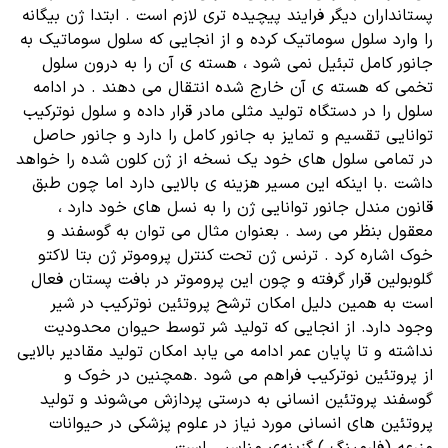
پستانداران دیگر فرایند پیچیده تری لازم است . ابتدا ژن بیگانه
را وارد سلول سوماتیک کرده و از انجایی که سلول سوماتیک به
جانور کامل تبئیل نمی شود ، هسته ی آن را به درون سلول
تخمی که هسته ی آن خارج شده انتقال می دهند . در ادامه
سلول را در دستگاه تولید مثلی مادر قرار داده و سلول نوترکیب
توانایی تقسیم و تمایز به جانور کامل را دارد و جانور حاصل
در تمامی سلول های خود یک نسخه از ژن کلون شده را خواهد
داشت .با اینکه این مسیر هزینه ی بالایی دارد اما چون طبق
قانون مندل جانور توانایی ژن را به نسل های خود دارد ،
معقول بنظر می رسد . بعنوان مثال می توان به گوسفند و
خوک اشاره کرد . ترنس ژن تحت کنترل پروموتر ژن بتا لاکتو
گلوبولین قرار گرفته و چون این پروموتر در بافت پستان فعال
است به همین دلیل امکان ترشح پروتئین نوترکیب در شیر
وجود دارد. از انجایی که تولید شر توسط حیوان محدودیت
نداشته و تا پایان عمر ادامه می یابد امکان تولید مقادیر بالایی
از پروتئین نوترکیب فراهم می شود .همچنین در خوک و
گوسفند پروتئین انسانی به درستی پردازش می‌شوند و تولید
پروتئین های انسانی مورد نیاز در علوم پزشکی در حیوانات
مزرعه (فارمینگ ) گزینه‌ی مناسبی است .