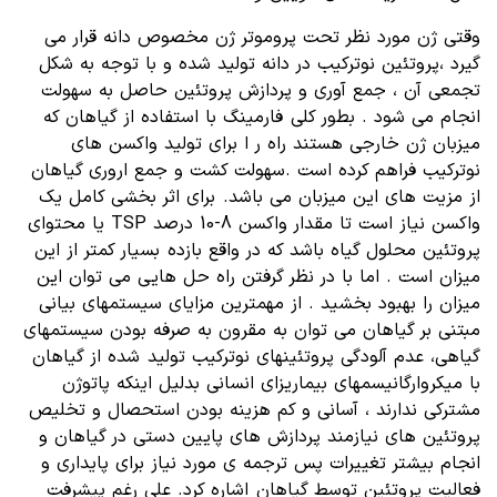
وقتی ژن مورد نظر تحت پروموتر ژن مخصوص دانه قرار می
گیرد ،پروتئین نوترکیب در دانه تولید شده و با توجه به شکل
تجمعی آن ، جمع آوری و پردازش پروتئین حاصل به سهولت
انجام می شود . بطور کلی فارمینگ با استفاده از گیاهان که
میزبان ژن خارجی هستند راه ر ا برای تولید واکسن های
نوترکیب فراهم کرده است .سهولت کشت و جمع اروری گیاهان
از مزیت های این میزبان می باشد. برای اثر بخشی کامل یک
واکسن نیاز است تا مقدار واکسن 8-10 درصد TSP یا محتوای
پروتئین محلول گیاه باشد که در واقع بازده بسیار کمتر از این
میزان است . اما با در نظر گرفتن راه حل هایی می توان این
میزان را بهبود بخشید . از مهمترین مزایای سیستم­های بیانی
مبتنی بر گیاهان می توان به مقرون به صرفه بودن سیستمهای
گیاهی، عدم آلودگی پروتئینهای نوترکیب تولید شده از گیاهان
با میکروارگانیسمهای بیماریزای انسانی بدلیل اینکه پاتوژن
مشترکی ندارند ، آسانی و کم هزینه بودن استحصال و تخلیص
پروتئین های نیازمند پردازش های پایین دستی در گیاهان و
انجام بیشتر تغییرات پس ترجمه ی مورد نیاز برای پایداری و
فعالیت پروتئین توسط گیاهان اشاره کرد. علی رغم پیشرفت