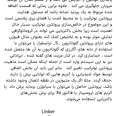
میزبان جلوگیری می کند . علاوه براین زمانی که قسمت اضافه
شده مربوط به یک پپتید نشانه باشد که مسئول هدایت
پروتئین نوترکیب را به محیط کشت یا فضای پری پلاسمی است
و این موضوع در خالص‌سازی پروتئین نوترکیب بسیار حائز
اهمیت است.زیرا بخش باکتریایی می تواند در کروماتوگرافی
تمایلی موثر بوده و به تخلیص کمک کند بعنوان مثال فیوژن
های دارای پروتئین گلوتاتیون _S_ ترانسفراز را می‌توان با
استفاده از دانه های آگارزی که گلوتاتیون به آن ها متصل شده
است ، جداسازی کرد. در کنار مزیت های گفته شده ، ایراداتی
نیز به این سیستم وارد است از جمله اینکه ممکن است ماهیت
پروتئین نوترکیب تغییر کند . بنابر این باید ان بخش اضافی
توسط مواد شیمیایی یا آنزیم هایی که توانایی برش را دارند
،حذف گردد. مثلا اگر یک متیونین در نقطه اتصال وجود داشته
باشد، پروتئین حاصل را می‌توان با سیانوژن برماید برش داد. یا
آنزیم های ترومبیناز یا فاکتور Xa برای برش بخش‌های
باکتریایی استفاده می‌شوند.