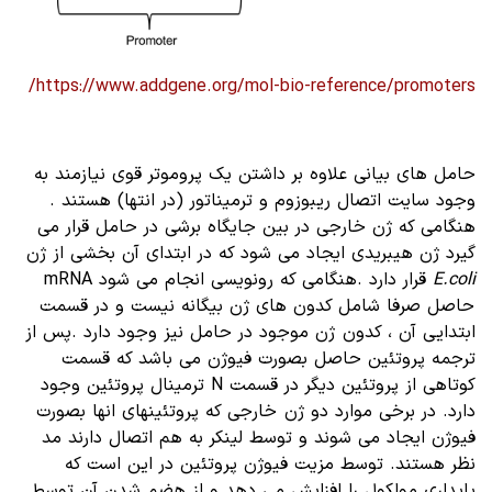
https://www.addgene.org/mol-bio-reference/promoters/
حامل های بیانی علاوه بر داشتن یک پروموتر قوی نیازمند به
وجود سایت اتصال ریبوزوم و ترمیناتور (در انتها) هستند .
هنگامی که ژن خارجی در بین جایگاه برشی در حامل قرار می
گیرد ژن هیبریدی ایجاد می شود که در ابتدای آن بخشی از ژن
E.coli
قرار دارد .هنگامی که رونویسی انجام می شود mRNA
حاصل صرفا شامل کدون های ژن بیگانه نیست و در قسمت
ابتدایی آن ، کدون ژن موجود در حامل نیز وجود دارد .پس از
ترجمه پروتئین حاصل بصورت فیوژن می باشد که قسمت
کوتاهی از پروتئین دیگر در قسمت N ترمینال پروتئین وجود
دارد. در برخی موارد دو ژن خارجی که پروتئینهای انها بصورت
فیوژن ایجاد می شوند و توسط لینکر به هم اتصال دارند مد
نظر هستند. توسط مزیت فیوژن پروتئین در این است که
پایداری مولکول را افزایش می دهد و از هضم شدن آن توسط