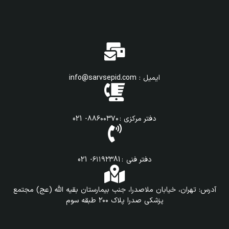
ایمیل : info@sarvsepid.com
دفتر مرکزی : ۸۸۶۰۰۳۷۰- 021
دفتر فنی : ۶۱۱۹۲۳81- 021
آدرس: تهران، خیابان ملاصدرا، جنب بیمارستان بقیه الله (عج) مجتمع
پزشکی صدرا پلاک ۲۰۰ طبقه سوم